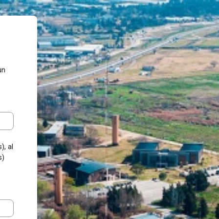
un
), al
s)