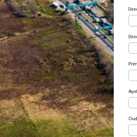
Dire
Dire
Pri
Apel
Ciud